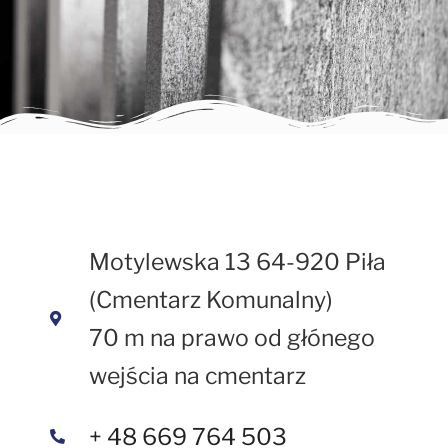
Motylewska 13 64-920 Piła
(Cmentarz Komunalny)
70 m na prawo od głónego
wejścia na cmentarz
+ 48 669 764 503