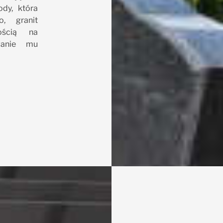
dy, która
o, granit
ością na
wanie mu