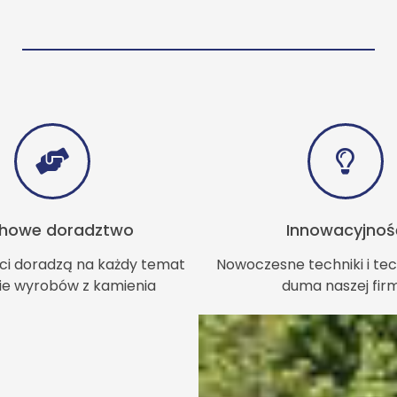
howe doradztwo
Innowacyjnoś
ci doradzą na każdy temat
Nowoczesne techniki i tec
ie wyrobów z kamienia
duma naszej fir