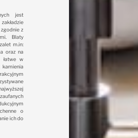
ych jest
kładzie
zgodnie z
mi. Blaty
alet m.in:
ia oraz na
o łatwe w
z kamienia
trakcyjnym
zystywane
ajwyższej
zaufanych
dukcyjnym
chenne o
nie ich do