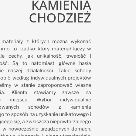
KAMIENIA
CHODZIEŻ
 materiały, z których można wykonać
imo to rzadko który materiał łączy w
ie cechy, jak unikalność, trwałość i
ność. Są to natomiast główne hasła
ie naszej działalności. Takie schody
obić według indywidualnych projektów
steśmy w stanie zaproponować własne
ania. Klienta stawiamy zawsze na
ym miejscu. Wybór indywidualnie
ktowanych schodów z kamienia
go to sposób na uzyskanie unikatowego i
ącego się, a zwłaszcza niepowtarzalnego
 w nowocześnie urządzonych domach.