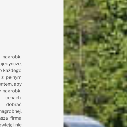
 nagrobki
ojedyncze,
do każdego
i z pełnym
entem, aby
y nagrobki
 cenach.
 dobrać
nagrobnej,
asza firma
wieją i nie