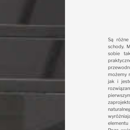
Są różne
schody. M
sobie tak
praktycz
przewodn
możemy r
jak i je
rozwiąz
pierwsz
zaproje
naturalne
wyróżniaj
elementu