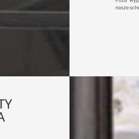
Poza wyją
nasze sch
TY
A